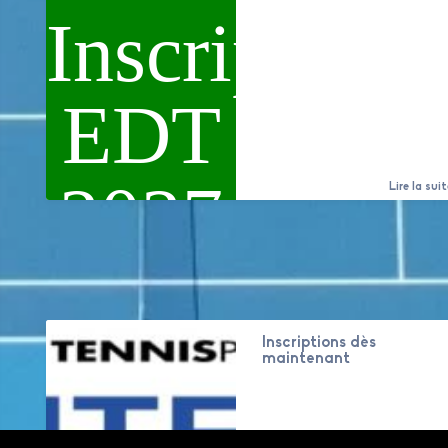
Inscriptions
EDT
2027
Lire la suit
Inscriptions dès
maintenant