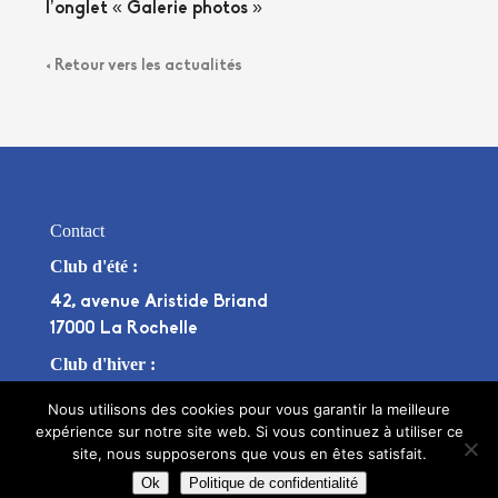
l’onglet « Galerie photos »
< Retour vers les actualités
Contact
Club d'été :
42, avenue Aristide Briand
17000 La Rochelle
Club d'hiver :
Stade Bouffenie, Avenue Pierre de Coubertin
Nous utilisons des cookies pour vous garantir la meilleure
17000 La Rochelle
expérience sur notre site web. Si vous continuez à utiliser ce
site, nous supposerons que vous en êtes satisfait.
tennisclubrochelais@hotmail.fr
Ok
Politique de confidentialité
OU
+33975693788
+33781833289