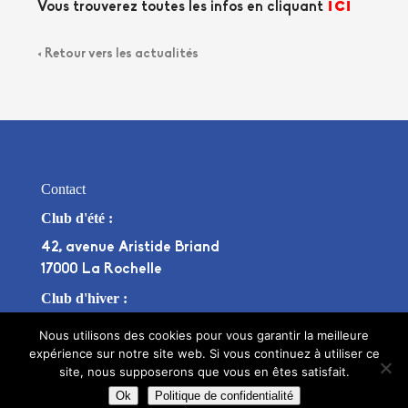
ici
Vous trouverez toutes les infos en cliquant
< Retour vers les actualités
Contact
Club d'été :
42, avenue Aristide Briand
17000 La Rochelle
Club d'hiver :
Stade Bouffenie, Avenue Pierre de Coubertin
Nous utilisons des cookies pour vous garantir la meilleure
17000 La Rochelle
expérience sur notre site web. Si vous continuez à utiliser ce
site, nous supposerons que vous en êtes satisfait.
tennisclubrochelais@hotmail.fr
Ok
Politique de confidentialité
OU
+33975693788
+33781833289