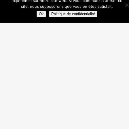
expérience sur notre site web. Si vous continuez à utiliser ce
site, nous supposerons que vous en êtes satisfait.
Ok
Politique de confidentialité
< Retour vers les actualités
Contact
Club d'été :
42, avenue Aristide Briand
17000 La Rochelle
Club d'hiver :
Stade Bouffenie, Avenue Pierre de Coubertin
17000 La Rochelle