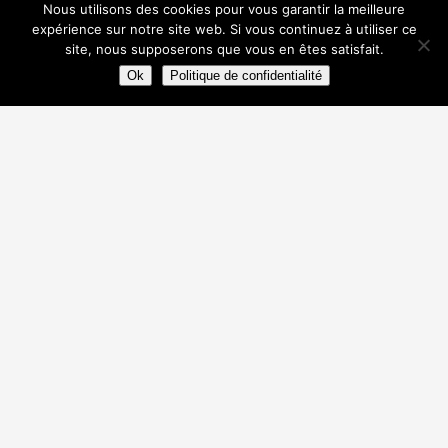
17000 La Rochelle
Nous utilisons des cookies pour vous garantir la meilleure
expérience sur notre site web. Si vous continuez à utiliser ce
Club d'hiver :
site, nous supposerons que vous en êtes satisfait.
Stade Bouffenie, Avenue Pierre de Coubertin
Ok
Politique de confidentialité
17000 La Rochelle
tennisclubrochelais@hotmail.fr
OU
+33975693788
+33781833289
Informations
Politique de confidentialité
Conditions Générales d’Utilisation
Qui sommes-nous ?
Contact
Restez connecté
Copyright Tennis Club Rochelais 2026
Site réalisé par le
studio deuxplusdeux