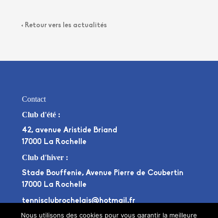
< Retour vers les actualités
Contact
Club d'été :
42, avenue Aristide Briand
17000 La Rochelle
Club d'hiver :
Stade Bouffenie, Avenue Pierre de Coubertin
17000 La Rochelle
tennisclubrochelais@hotmail.fr
OU
+33975693788
+33781833289
Nous utilisons des cookies pour vous garantir la meilleure