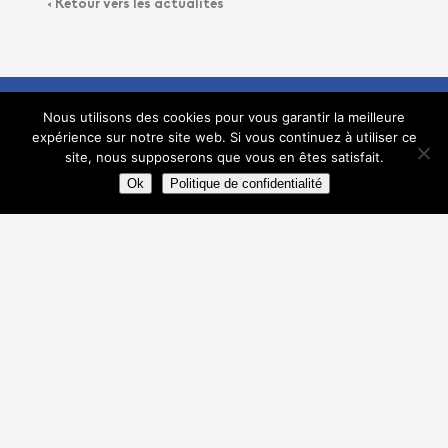
< Retour vers les actualités
Nous utilisons des cookies pour vous garantir la meilleure
expérience sur notre site web. Si vous continuez à utiliser ce
site, nous supposerons que vous en êtes satisfait.
Contact
Ok
Politique de confidentialité
Club d'été :
42, avenue Aristide Briand
17000 La Rochelle
Club d'hiver :
Stade Bouffenie, Avenue Pierre de Coubertin
17000 La Rochelle
tennisclubrochelais@hotmail.fr
OU
+33975693788
+33781833289
Informations
Politique de confidentialité