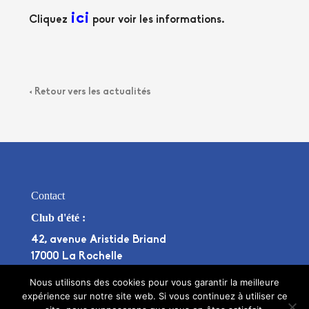
ici
Cliquez
pour voir les informations.
< Retour vers les actualités
Contact
Club d'été :
42, avenue Aristide Briand
17000 La Rochelle
Club d'hiver :
Nous utilisons des cookies pour vous garantir la meilleure
expérience sur notre site web. Si vous continuez à utiliser ce
Stade Bouffenie, Avenue Pierre de Coubertin