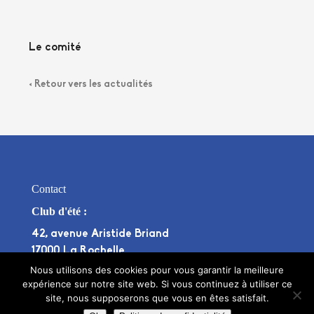
Le comité
< Retour vers les actualités
Contact
Club d'été :
42, avenue Aristide Briand
17000 La Rochelle
Nous utilisons des cookies pour vous garantir la meilleure
Club d'hiver :
expérience sur notre site web. Si vous continuez à utiliser ce
Stade Bouffenie, Avenue Pierre de Coubertin
site, nous supposerons que vous en êtes satisfait.
17000 La Rochelle