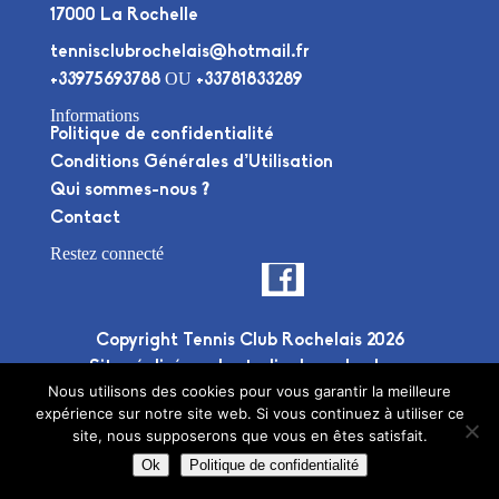
17000 La Rochelle
tennisclubrochelais@hotmail.fr
OU
+33975693788
+33781833289
Informations
Politique de confidentialité
Conditions Générales d’Utilisation
Qui sommes-nous ?
Contact
Restez connecté
Copyright Tennis Club Rochelais 2026
Site réalisé par le
studio deuxplusdeux
Nous utilisons des cookies pour vous garantir la meilleure
expérience sur notre site web. Si vous continuez à utiliser ce
site, nous supposerons que vous en êtes satisfait.
Ok
Politique de confidentialité