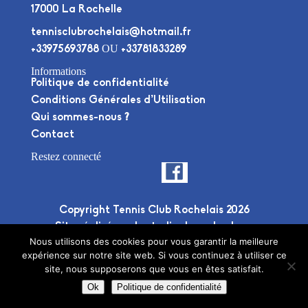
17000 La Rochelle
tennisclubrochelais@hotmail.fr
OU
+33975693788
+33781833289
Informations
Politique de confidentialité
Conditions Générales d’Utilisation
Qui sommes-nous ?
Contact
Restez connecté
Copyright Tennis Club Rochelais 2026
Site réalisé par le
studio deuxplusdeux
Nous utilisons des cookies pour vous garantir la meilleure
expérience sur notre site web. Si vous continuez à utiliser ce
site, nous supposerons que vous en êtes satisfait.
Ok
Politique de confidentialité