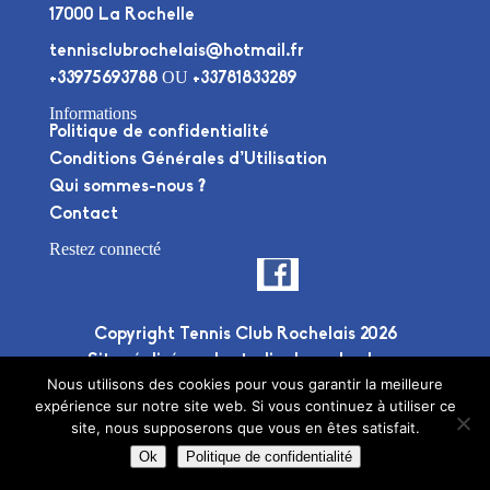
17000 La Rochelle
tennisclubrochelais@hotmail.fr
OU
+33975693788
+33781833289
Informations
Politique de confidentialité
Conditions Générales d’Utilisation
Qui sommes-nous ?
Contact
Restez connecté
Copyright Tennis Club Rochelais 2026
Site réalisé par le
studio deuxplusdeux
Nous utilisons des cookies pour vous garantir la meilleure
expérience sur notre site web. Si vous continuez à utiliser ce
site, nous supposerons que vous en êtes satisfait.
Ok
Politique de confidentialité