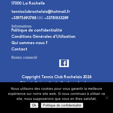
17000 La Rochelle
tennisclubrochelais@hotmail.fr
OU
+33975693788
+33781833289
Informations
Politique de confidentialité
Conditions Générales d’Utilisation
Qui sommes-nous ?
Contact
Restez connecté
Copyright Tennis Club Rochelais 2026
Site réalisé par le
studio deuxplusdeux
Nous utilisons des cookies pour vous garantir la meilleure
expérience sur notre site web. Si vous continuez à utiliser ce
site, nous supposerons que vous en êtes satisfait.
Ok
Politique de confidentialité