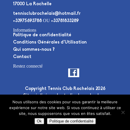
17000 La Rochelle
tennisclubrochelais@hotmail.fr
OU
+33975693788
+33781833289
Informations
Politique de confidentialité
Conditions Générales d’Utilisation
Qui sommes-nous ?
Contact
Restez connecté
Copyright Tennis Club Rochelais 2026
Site réalisé par le
studio deuxplusdeux
Nous utilisons des cookies pour vous garantir la meilleure
expérience sur notre site web. Si vous continuez à utiliser ce
site, nous supposerons que vous en êtes satisfait.
Ok
Politique de confidentialité