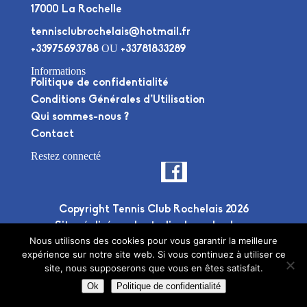
17000 La Rochelle
tennisclubrochelais@hotmail.fr
OU
+33975693788
+33781833289
Informations
Politique de confidentialité
Conditions Générales d’Utilisation
Qui sommes-nous ?
Contact
Restez connecté
Copyright Tennis Club Rochelais 2026
Site réalisé par le
studio deuxplusdeux
Nous utilisons des cookies pour vous garantir la meilleure
expérience sur notre site web. Si vous continuez à utiliser ce
site, nous supposerons que vous en êtes satisfait.
Ok
Politique de confidentialité