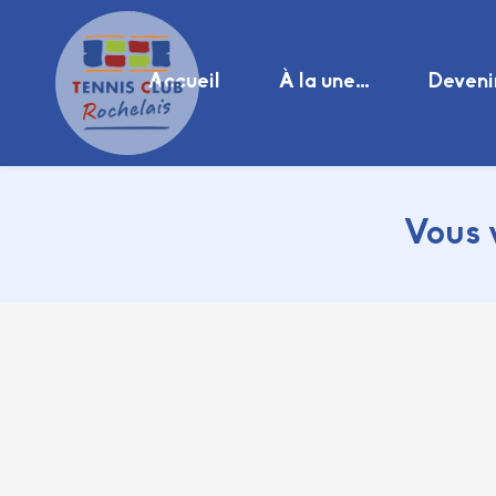
Accueil
À la une…
Deveni
Vous 