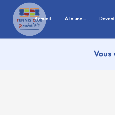
Accueil
À la une…
Deveni
Vous 