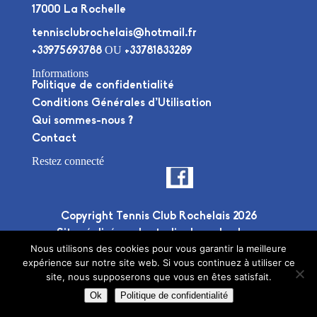
17000 La Rochelle
tennisclubrochelais@hotmail.fr
OU
+33975693788
+33781833289
Informations
Politique de confidentialité
Conditions Générales d’Utilisation
Qui sommes-nous ?
Contact
Restez connecté
Copyright Tennis Club Rochelais 2026
Site réalisé par le
studio deuxplusdeux
Nous utilisons des cookies pour vous garantir la meilleure
expérience sur notre site web. Si vous continuez à utiliser ce
site, nous supposerons que vous en êtes satisfait.
Ok
Politique de confidentialité