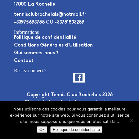
17000 La Rochelle
tennisclubrochelais@hotmail.fr
OU
+33975693788
+33781833289
Informations
Politique de confidentialité
Conditions Générales d’Utilisation
Qui sommes-nous ?
Contact
Restez connecté
Copyright Tennis Club Rochelais 2026
Site réalisé par le
studio deuxplusdeux
Nous utilisons des cookies pour vous garantir la meilleure
expérience sur notre site web. Si vous continuez à utiliser ce
site, nous supposerons que vous en êtes satisfait.
Ok
Politique de confidentialité