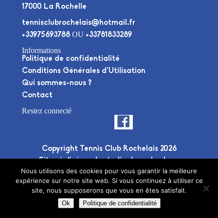
17000 La Rochelle
tennisclubrochelais@hotmail.fr
OU
+33975693788
+33781833289
Informations
Politique de confidentialité
Conditions Générales d’Utilisation
Qui sommes-nous ?
Contact
Restez connecté
Copyright Tennis Club Rochelais 2026
Site réalisé par le
studio deuxplusdeux
Nous utilisons des cookies pour vous garantir la meilleure
expérience sur notre site web. Si vous continuez à utiliser ce
site, nous supposerons que vous en êtes satisfait.
Ok
Politique de confidentialité