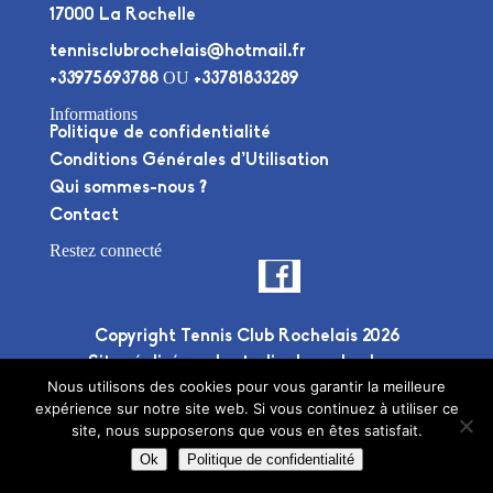
17000 La Rochelle
tennisclubrochelais@hotmail.fr
OU
+33975693788
+33781833289
Informations
Politique de confidentialité
Conditions Générales d’Utilisation
Qui sommes-nous ?
Contact
Restez connecté
Copyright Tennis Club Rochelais 2026
Site réalisé par le
studio deuxplusdeux
Nous utilisons des cookies pour vous garantir la meilleure
expérience sur notre site web. Si vous continuez à utiliser ce
site, nous supposerons que vous en êtes satisfait.
Ok
Politique de confidentialité