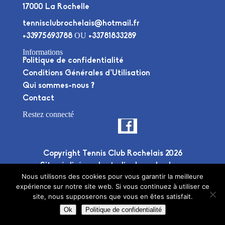
17000 La Rochelle
tennisclubrochelais@hotmail.fr
OU
+33975693788
+33781833289
Informations
Politique de confidentialité
Conditions Générales d’Utilisation
Qui sommes-nous ?
Contact
Restez connecté
Copyright Tennis Club Rochelais 2026
Site réalisé par le
studio deuxplusdeux
Nous utilisons des cookies pour vous garantir la meilleure
expérience sur notre site web. Si vous continuez à utiliser ce
site, nous supposerons que vous en êtes satisfait.
Ok
Politique de confidentialité