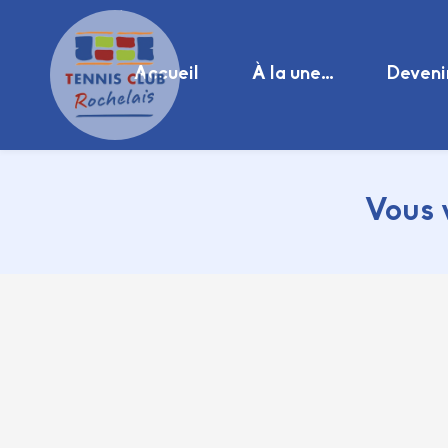
Accueil
À la une…
Deveni
Vous 