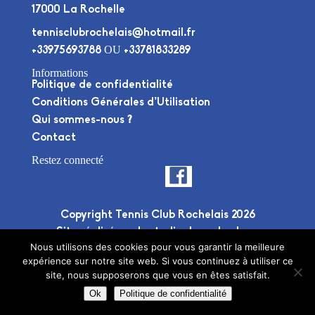
17000 La Rochelle
tennisclubrochelais@hotmail.fr
OU
+33975693788
+33781833289
Informations
Politique de confidentialité
Conditions Générales d’Utilisation
Qui sommes-nous ?
Contact
Restez connecté
Copyright Tennis Club Rochelais 2026
Site réalisé par le
studio deuxplusdeux
Nous utilisons des cookies pour vous garantir la meilleure
expérience sur notre site web. Si vous continuez à utiliser ce
site, nous supposerons que vous en êtes satisfait.
Ok
Politique de confidentialité