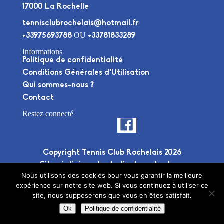
17000 La Rochelle
tennisclubrochelais@hotmail.fr
OU
+33975693788
+33781833289
Informations
Politique de confidentialité
Conditions Générales d’Utilisation
Qui sommes-nous ?
Contact
Restez connecté
Copyright Tennis Club Rochelais 2026
Site réalisé par le
studio deuxplusdeux
Nous utilisons des cookies pour vous garantir la meilleure
expérience sur notre site web. Si vous continuez à utiliser ce
site, nous supposerons que vous en êtes satisfait.
Ok
Politique de confidentialité