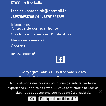
17000 La Rochelle
tennisclubrochelais@hotmail.fr
OU
+33975693788
+33781833289
Informations
Politique de confidentialité
Conditions Générales d’Utilisation
Qui sommes-nous ?
Contact
Restez connecté
Copyright Tennis Club Rochelais 2026
Site réalisé par le
studio deuxplusdeux
Nous utilisons des cookies pour vous garantir la meilleure
expérience sur notre site web. Si vous continuez à utiliser ce
site, nous supposerons que vous en êtes satisfait.
Ok
Politique de confidentialité