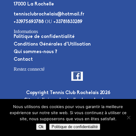
17000 La Rochelle
tennisclubrochelais@hotmail.fr
OU
+33975693788
+33781833289
Informations
Politique de confidentialité
Conditions Générales d’Utilisation
Qui sommes-nous ?
Contact
Restez connecté
Copyright Tennis Club Rochelais 2026
Site réalisé par le
studio deuxplusdeux
Nous utilisons des cookies pour vous garantir la meilleure
expérience sur notre site web. Si vous continuez à utiliser ce
site, nous supposerons que vous en êtes satisfait.
Ok
Politique de confidentialité