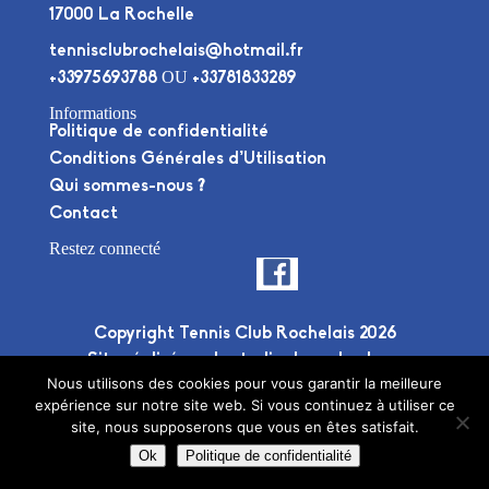
17000 La Rochelle
tennisclubrochelais@hotmail.fr
OU
+33975693788
+33781833289
Informations
Politique de confidentialité
Conditions Générales d’Utilisation
Qui sommes-nous ?
Contact
Restez connecté
Copyright Tennis Club Rochelais 2026
Site réalisé par le
studio deuxplusdeux
Nous utilisons des cookies pour vous garantir la meilleure
expérience sur notre site web. Si vous continuez à utiliser ce
site, nous supposerons que vous en êtes satisfait.
Ok
Politique de confidentialité