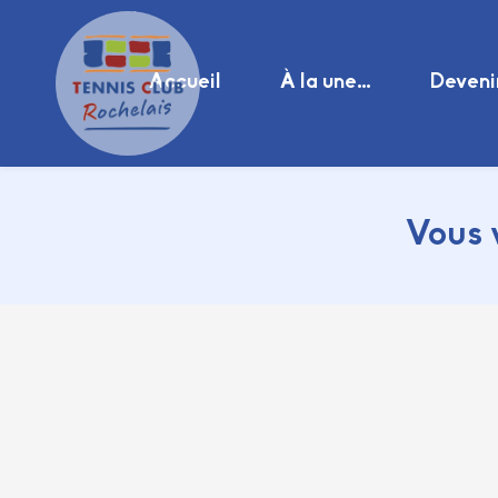
Accueil
À la une…
Deveni
Vous 