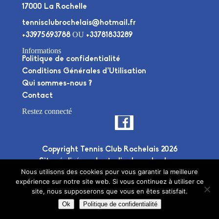
17000 La Rochelle
tennisclubrochelais@hotmail.fr
OU
+33975693788
+33781833289
Informations
Politique de confidentialité
Conditions Générales d’Utilisation
Qui sommes-nous ?
Contact
Restez connecté
Copyright Tennis Club Rochelais 2026
Site réalisé par le
studio deuxplusdeux
Nous utilisons des cookies pour vous garantir la meilleure
expérience sur notre site web. Si vous continuez à utiliser ce
site, nous supposerons que vous en êtes satisfait.
Ok
Politique de confidentialité