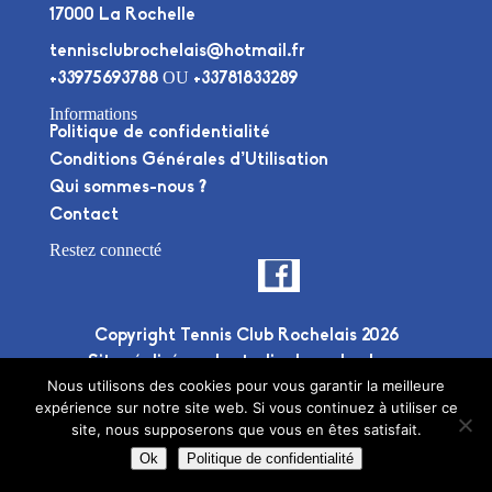
17000 La Rochelle
tennisclubrochelais@hotmail.fr
OU
+33975693788
+33781833289
Informations
Politique de confidentialité
Conditions Générales d’Utilisation
Qui sommes-nous ?
Contact
Restez connecté
Copyright Tennis Club Rochelais 2026
Site réalisé par le
studio deuxplusdeux
Nous utilisons des cookies pour vous garantir la meilleure
expérience sur notre site web. Si vous continuez à utiliser ce
site, nous supposerons que vous en êtes satisfait.
Ok
Politique de confidentialité