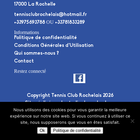
17000 La Rochelle
tennisclubrochelais@hotmail.fr
OU
+33975693788
+33781833289
Informations
Politique de confidentialité
Conditions Générales d’Utilisation
Qui sommes-nous ?
Contact
Restez connecté
Copyright Tennis Club Rochelais 2026
Site réalisé par le
studio deuxplusdeux
Nous utilisons des cookies pour vous garantir la meilleure
expérience sur notre site web. Si vous continuez à utiliser ce
site, nous supposerons que vous en êtes satisfait.
Ok
Politique de confidentialité