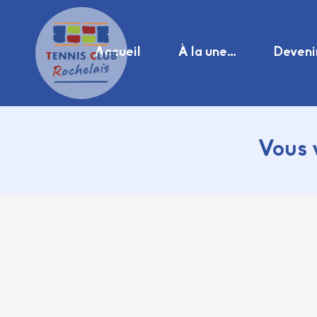
Accueil
À la une…
Deveni
Vous 