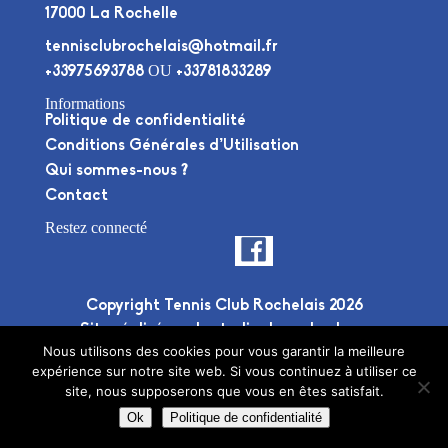
17000 La Rochelle
tennisclubrochelais@hotmail.fr
OU
+33975693788
+33781833289
Informations
Politique de confidentialité
Conditions Générales d’Utilisation
Qui sommes-nous ?
Contact
Restez connecté
Copyright Tennis Club Rochelais 2026
Site réalisé par le
studio deuxplusdeux
Nous utilisons des cookies pour vous garantir la meilleure
expérience sur notre site web. Si vous continuez à utiliser ce
site, nous supposerons que vous en êtes satisfait.
Ok
Politique de confidentialité