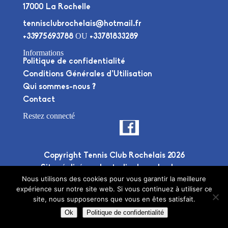
17000 La Rochelle
tennisclubrochelais@hotmail.fr
OU
+33975693788
+33781833289
Informations
Politique de confidentialité
Conditions Générales d’Utilisation
Qui sommes-nous ?
Contact
Restez connecté
Copyright Tennis Club Rochelais 2026
Site réalisé par le
studio deuxplusdeux
Nous utilisons des cookies pour vous garantir la meilleure
expérience sur notre site web. Si vous continuez à utiliser ce
site, nous supposerons que vous en êtes satisfait.
Ok
Politique de confidentialité