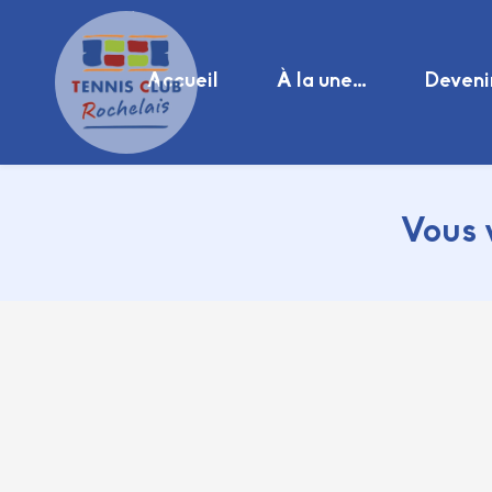
Accueil
À la une…
Deveni
Vous 