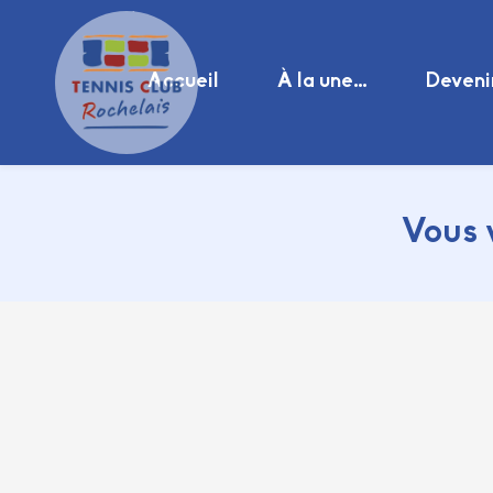
Accueil
À la une…
Deveni
Vous 