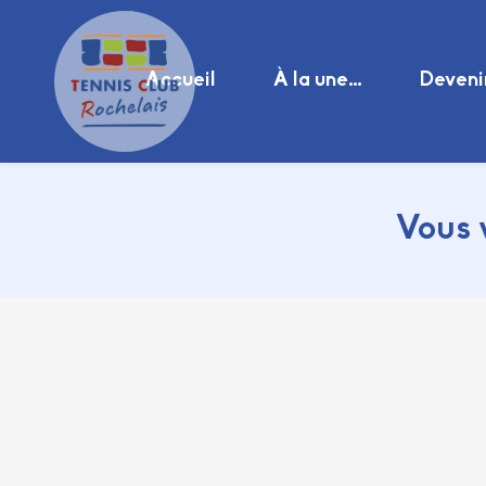
Accueil
À la une…
Deveni
Vous 