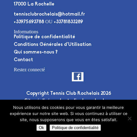
17000 La Rochelle
tennisclubrochelais@hotmail.fr
OU
+33975693788
+33781833289
Informations
Politique de confidentialité
Conditions Générales d’Utilisation
Qui sommes-nous ?
Contact
Restez connecté
Copyright Tennis Club Rochelais 2026
Site réalisé par le
studio deuxplusdeux
Nous utilisons des cookies pour vous garantir la meilleure
expérience sur notre site web. Si vous continuez à utiliser ce
site, nous supposerons que vous en êtes satisfait.
Ok
Politique de confidentialité