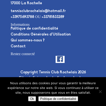
17000 La Rochelle
tennisclubrochelais@hotmail.fr
OU
+33975693788
+33781833289
Informations
Politique de confidentialité
Conditions Générales d’Utilisation
Qui sommes-nous ?
Contact
Restez connecté
Copyright Tennis Club Rochelais 2026
Site réalisé par le
studio deuxplusdeux
Nous utilisons des cookies pour vous garantir la meilleure
expérience sur notre site web. Si vous continuez à utiliser ce
site, nous supposerons que vous en êtes satisfait.
Ok
Politique de confidentialité