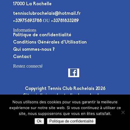
17000 La Rochelle
tennisclubrochelais@hotmail.fr
OU
+33975693788
+33781833289
Informations
Politique de confidentialité
Conditions Générales d’Utilisation
Qui sommes-nous ?
Contact
Restez connecté
Copyright Tennis Club Rochelais 2026
Site réalisé par le
studio deuxplusdeux
Nous utilisons des cookies pour vous garantir la meilleure
expérience sur notre site web. Si vous continuez à utiliser ce
site, nous supposerons que vous en êtes satisfait.
Ok
Politique de confidentialité