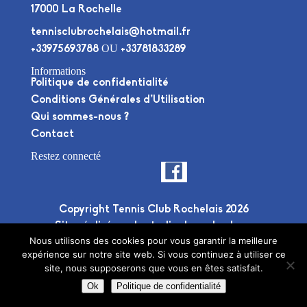
17000 La Rochelle
tennisclubrochelais@hotmail.fr
OU
+33975693788
+33781833289
Informations
Politique de confidentialité
Conditions Générales d’Utilisation
Qui sommes-nous ?
Contact
Restez connecté
Copyright Tennis Club Rochelais 2026
Site réalisé par le
studio deuxplusdeux
Nous utilisons des cookies pour vous garantir la meilleure
expérience sur notre site web. Si vous continuez à utiliser ce
site, nous supposerons que vous en êtes satisfait.
Ok
Politique de confidentialité