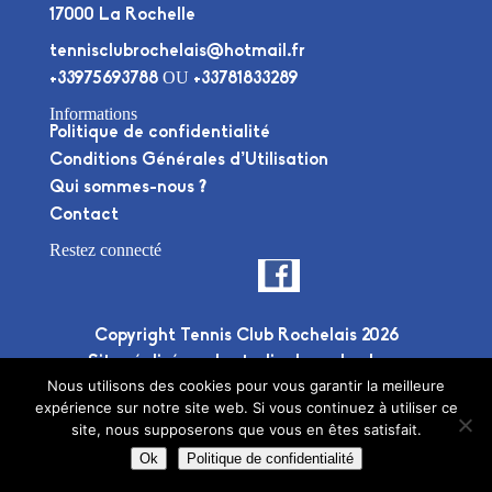
17000 La Rochelle
tennisclubrochelais@hotmail.fr
OU
+33975693788
+33781833289
Informations
Politique de confidentialité
Conditions Générales d’Utilisation
Qui sommes-nous ?
Contact
Restez connecté
Copyright Tennis Club Rochelais 2026
Site réalisé par le
studio deuxplusdeux
Nous utilisons des cookies pour vous garantir la meilleure
expérience sur notre site web. Si vous continuez à utiliser ce
site, nous supposerons que vous en êtes satisfait.
Ok
Politique de confidentialité