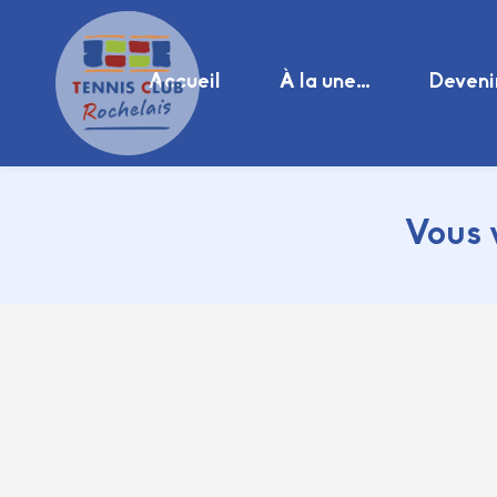
Accueil
À la une…
Deveni
Vous 