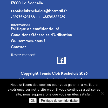
17000 La Rochelle
tennisclubrochelais@hotmail.fr
OU
+33975693788
+33781833289
Informations
Politique de confidentialité
Conditions Générales d’Utilisation
Qui sommes-nous ?
Contact
Restez connecté
Copyright Tennis Club Rochelais 2026
Site réalisé par le
studio deuxplusdeux
Nous utilisons des cookies pour vous garantir la meilleure
expérience sur notre site web. Si vous continuez à utiliser ce
site, nous supposerons que vous en êtes satisfait.
Ok
Politique de confidentialité