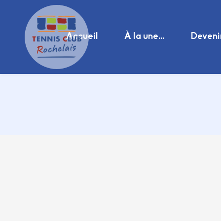
Accueil
À la une…
Deveni