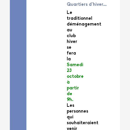
Quartiers d'hiver...
Le
traditionnel
déménagement
au
club
hiver
se
fera
la
Samedi
23
octobre
à
partir
de
9h.
Les
personnes
qui
souhaiteraient
venir