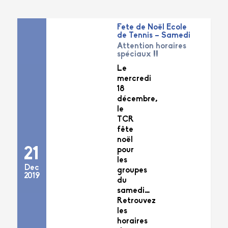
Fete de Noël Ecole
de Tennis – Samedi
Attention horaires
spéciaux !!
Le
mercredi
18
décembre,
le
TCR
fête
noël
21
pour
les
Dec
groupes
2019
du
samedi…
Retrouvez
les
horaires