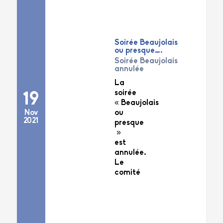
Soirée Beaujolais
ou presque….
Soirée Beaujolais
annulée
La
soirée
19
« Beaujolais
Nov
ou
2021
presque
»
est
annulée.
Le
comité