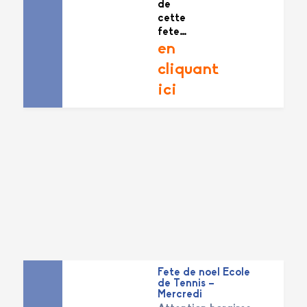
de
cette
fete…
en
cliquant
ici
Fete de noel Ecole
de Tennis –
Mercredi