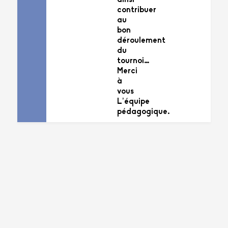
ainsi
contribuer
au
bon
déroulement
du
tournoi…
Merci
à
vous
L’équipe
pédagogique.