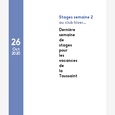
Stages semaine 2
au club hiver...
Dernière
semaine
de
26
stages
Oct
pour
2020
les
vacances
de
la
Toussaint