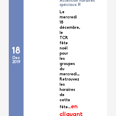
Attention horaires
spéciaux !!
Le
mercredi
18
décembre,
le
TCR
fête
noël
18
pour
Dec
les
2019
groupes
du
mercredi…
Retrouvez
les
horaires
de
cette
en
fête..
.
cliquant