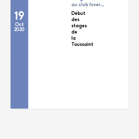
au club hiver...
Début
19
des
Oct
stages
2020
de
la
Toussaint