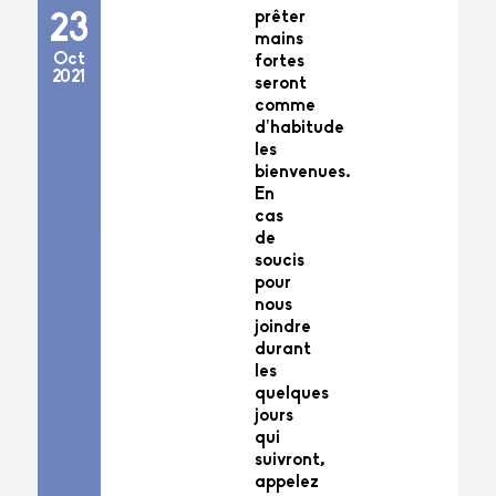
prêter
23
mains
Oct
fortes
2021
seront
comme
d’habitude
les
bienvenues.
En
cas
de
soucis
pour
nous
joindre
durant
les
quelques
jours
qui
suivront,
appelez