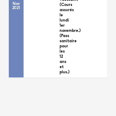
Nov
(Cours
2021
assurés
le
lundi
1er
novembre.)
(Pass
sanitaire
pour
les
12
ans
et
plus.)