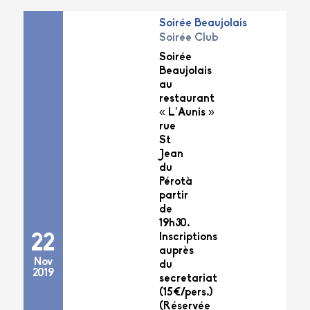
Soirée Beaujolais
Soirée Club
Soirée
Beaujolais
au
restaurant
« L’Aunis »
rue
St
Jean
du
Pérotà
partir
de
19h30.
Inscriptions
22
auprès
Nov
du
2019
secretariat
(15€/pers.)
(Réservée