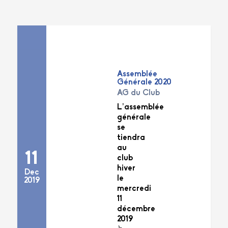
Assemblée
Générale 2020
AG du Club
L’assemblée
générale
se
tiendra
au
11
club
hiver
Dec
le
2019
mercredi
11
décembre
2019