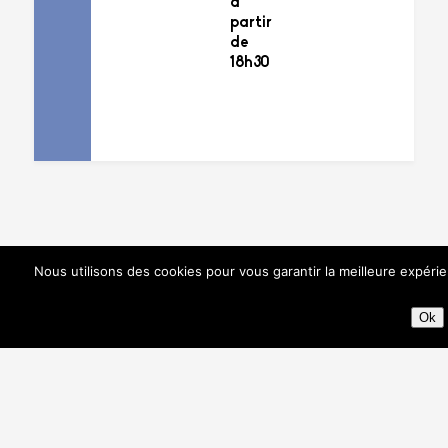
à
partir
de
18h30
Nous utilisons des cookies pour vous garantir la meilleure expéri
Ok
Soirée des Cours
Collectifs Adultes
Soirée des Cours