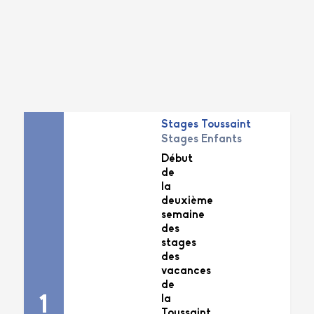
Stages Toussaint
Stages Enfants
Début
de
la
deuxième
semaine
des
stages
des
vacances
de
la
1
Toussaint